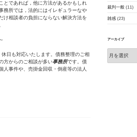
ことであれば，他に方法があるかもしれ
裁判一般
(11)
事務所では，法的にはイレギュラーなや
だけ相談者の負担にならない解決方法を
雑感
(23)
。
～
アーカイブ
ア
・休日も対応いたします。債務整理のご相
ー
の方からのご相談が多い
事務所
です。債
カ
個人事件や、売掛金回収・倒産等の法人
イ
ブ