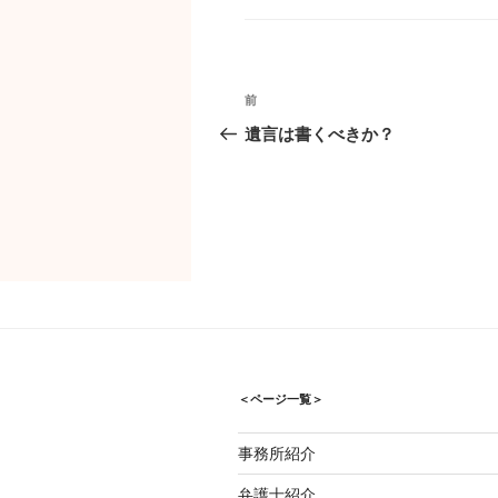
ゴ
リ
ー
投
過
前
稿
去
遺言は書くべきか？
ナ
の
ビ
投
ゲ
稿
ー
シ
ョ
ン
＜ページ一覧＞
事務所紹介
弁護士紹介