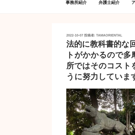
事務所紹介
弁護士紹介
投
2022-10-07
投稿者:
TAMAORIENTAL
稿
法的に教科書的な
日:
トがかかるので多
所ではそのコスト
うに努力していま