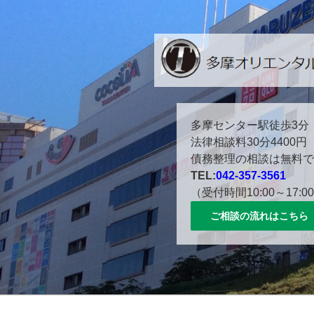
コ
ン
テ
ン
ツ
へ
ス
多摩センター駅徒歩３分。
多摩センター駅徒歩3分
キ
法律相談料30分4400円
ッ
債務整理の相談は無料で
プ
TEL:
042-357-3561
（受付時間10:00～17:0
ご相談の流れはこちら