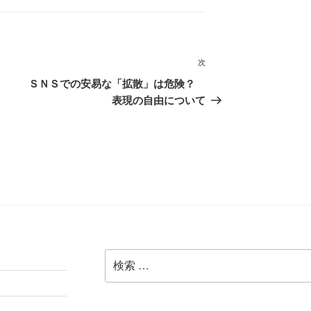
次
次
の
ＳＮＳでの安易な「拡散」は危険？
投
表現の自由について
稿
検
索: