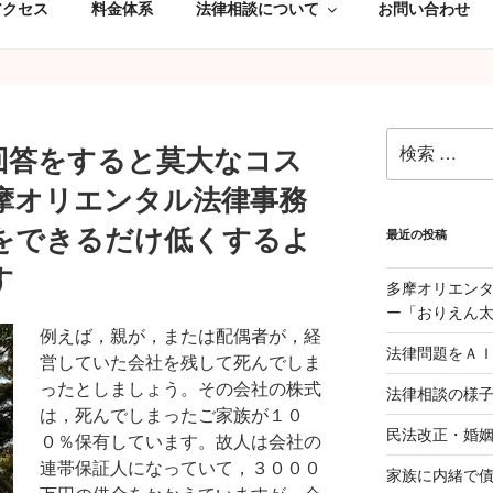
アクセス
料金体系
法律相談について
お問い合わせ
検
回答をすると莫大なコス
索:
摩オリエンタル法律事務
をできるだけ低くするよ
最近の投稿
す
多摩オリエン
ー「おりえん
例えば，親が，または配偶者が，経
法律問題をＡ
営していた会社を残して死んでしま
ったとしましょう。その会社の株式
法律相談の様
は，死んでしまったご家族が１０
民法改正・婚
０％保有しています。故人は会社の
連帯保証人になっていて，３０００
家族に内緒で