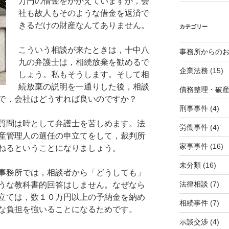
万円の借金をかかえていますが，会
社も故人もそのような借金を返済で
きるだけの財産なんてありません。
カテゴリー
こういう相談が来たときは，十中八
事務所からの
九の弁護士は，相続放棄を勧めるで
企業法務
(15)
しょう。私もそうします。そして相
続放棄の説明を一通りした後，相談
債務整理・破
で，会社はどうすれば良いのですか？
刑事事件
(4)
質問は時として弁護士を苦しめます。法
労働事件
(4)
産管理人の選任の申立てをして，裁判所
家事事件
(16)
ねるということになりましょう。
未分類
(16)
事務所では，相談者から「どうしても」
法律相談
(7)
うな教科書的回答はしません。なぜなら
立ては，数１０万円以上の予納金を納め
相続事件
(7)
な負担を強いることになるためです。
示談交渉
(4)