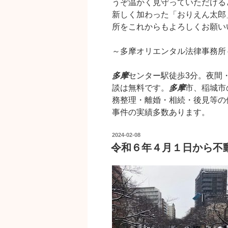
うぞ温かく見守っていただける
新しく加わった「おりえん太郎
所をこれからもよろしくお願い
～多摩オリエンタル法律事務所
多摩
センター駅徒歩3分。夜間
談は無料です。
多摩
市、稲城市
務整理・離婚・相続・後見等の
事件の実績多数あります。
投
2024-02-08
稿
令和６年４月１日から不
日: