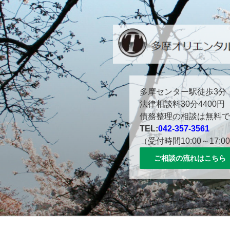
コ
ン
テ
ン
ツ
へ
ス
多摩センター駅徒歩３分。
多摩センター駅徒歩3分
キ
法律相談料30分4400円
ッ
債務整理の相談は無料で
プ
TEL:
042-357-3561
（受付時間10:00～17:0
ご相談の流れはこちら