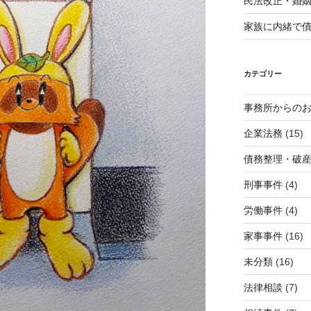
民法改正・婚
家族に内緒で
カテゴリー
事務所からの
企業法務
(15)
債務整理・破
刑事事件
(4)
労働事件
(4)
家事事件
(16)
未分類
(16)
法律相談
(7)