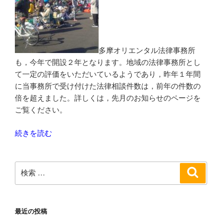
多摩オリエンタル法律事務所
も，今年で開設２年となります。地域の法律事務所とし
て一定の評価をいただいているようであり，昨年１年間
に当事務所で受け付けた法律相談件数は，前年の件数の
倍を超えました。詳しくは，先月のお知らせのページを
ご覧ください。
“多
続きを読む
摩
オ
検
リ
検
索
索:
エ
ン
タ
最近の投稿
ル