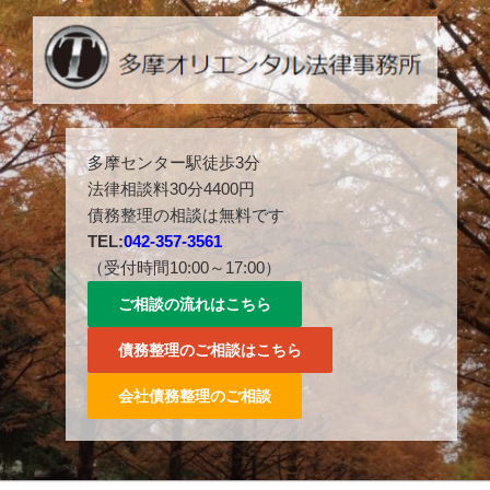
コ
ン
テ
ン
ツ
多摩センター駅徒歩３分。042-357-3561。
へ
多摩センター駅徒歩3分
ス
法律相談料30分4400円
キ
債務整理の相談は無料です
ッ
TEL:
042-357-3561
プ
（受付時間10:00～17:00）
ご相談の流れはこちら
債務整理のご相談はこちら
会社債務整理のご相談