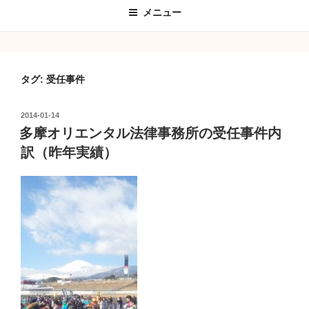
メニュー
タグ:
受任事件
投
2014-01-14
稿
多摩オリエンタル法律事務所の受任事件内
日:
訳（昨年実績）