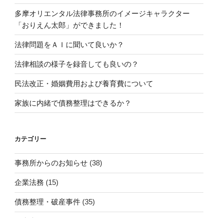
法
多摩オリエンタル法律事務所のイメージキャラクター
律
「おりえん太郎」ができました！
事
務
法律問題をＡＩに聞いて良いか？
所
の
法律相談の様子を録音しても良いの？
受
民法改正・婚姻費用および養育費について
任
事
家族に内緒で債務整理はできるか？
件
内
訳
カテゴリー
（昨
年
事務所からのお知らせ
(38)
実
績）”
企業法務
(15)
の
債務整理・破産事件
(35)