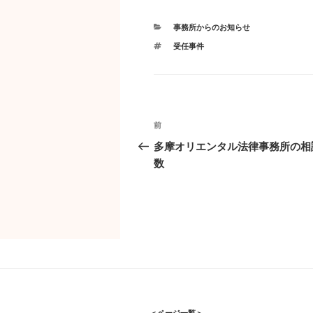
カ
事務所からのお知らせ
テ
タ
受任事件
ゴ
グ
リ
ー
投
過
前
稿
去
多摩オリエンタル法律事務所の相
ナ
の
数
ビ
投
ゲ
稿
ー
シ
ョ
ン