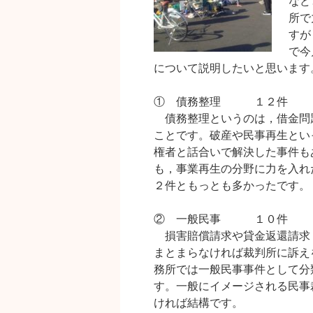
など
所で
すが
で今
について説明したいと思います
① 債務整理 １２件
債務整理というのは，借金問
ことです。破産や民事再生とい
権者と話合いで解決した事件も
も，事業再生の分野に力を入れ
２件ともっとも多かったです。
② 一般民事 １０件
損害賠償請求や貸金返還請求
まとまらなければ裁判所に訴え
務所では一般民事事件として分
す。一般にイメージされる民事
ければ結構です。