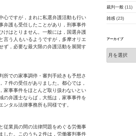
裁判一般
(11)
中心ですが，まれに私選弁護活動も行い
雑感
(23)
事弁護も受任したことがあり，刑事事件
ひけはとりません。一般には，国選弁護
と言う人もいるようですが，多摩オリエ
アーカイブ
せず，必要な最大限の弁護活動を展開す
ア
ー
カ
イ
判所での家事調停・審判手続きも予想さ
ブ
，７件の受任がありました。都心では，
，家事事件をほとんど取り扱わないとい
域の弁護士ならば，大抵は，家事事件を
エンタル法律事務所も同様です。
と従業員の間の法律問題をめぐる労働事
ました。このうち２件は，労働審判事件