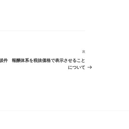
次
次
の
談件
報酬体系を税抜価格で表示させること
投
について
稿