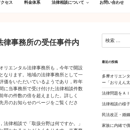
アクセス
料金体系
法律相談について
お問い合わせ
検
法律事務所の受任事件内
索:
最近の投稿
オリエンタル法律事務所も，今年で開設
となります。地域の法律事務所として一
多摩オリエン
評価をいただいているようであり，昨年
ー「おりえん
間に当事務所で受け付けた法律相談件数
法律問題をＡ
前年の件数の倍を超えました。詳しく
先月のお知らせのページをご覧くださ
法律相談の様
民法改正・婚
，法律相談で「取扱分野は何ですか。」
家族に内緒で