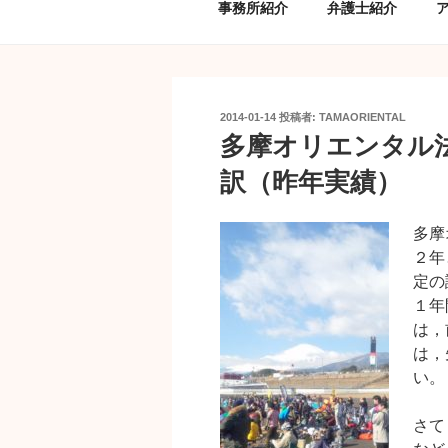
事務所紹介
弁護士紹介
投
2014-01-14
投稿者:
TAMAORIENTAL
稿
多摩オリエンタル
日:
訳（昨年実績）
多摩
２年
定の
１年
は，
は，
い。
さて