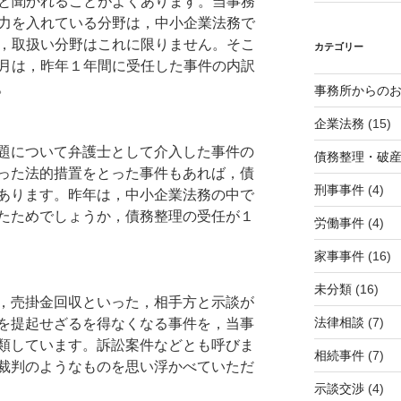
と聞かれることがよくあります。当事務
力を入れている分野は，中小企業法務で
，取扱い分野はこれに限りません。そこ
カテゴリー
月は，昨年１年間に受任した事件の内訳
。
事務所からの
企業法務
(15)
題について弁護士として介入した事件の
債務整理・破
った法的措置をとった事件もあれば，債
刑事事件
(4)
あります。昨年は，中小企業法務の中で
たためでしょうか，債務整理の受任が１
労働事件
(4)
家事事件
(16)
未分類
(16)
，売掛金回収といった，相手方と示談が
法律相談
(7)
を提起せざるを得なくなる事件を，当事
類しています。訴訟案件などとも呼びま
相続事件
(7)
裁判のようなものを思い浮かべていただ
示談交渉
(4)