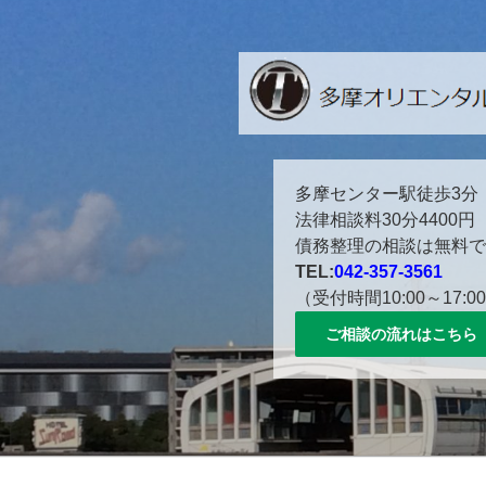
コ
ン
テ
ン
ツ
へ
ス
多摩センター駅徒歩３分。
多摩センター駅徒歩3分
キ
法律相談料30分4400円
ッ
債務整理の相談は無料で
プ
TEL:
042-357-3561
（受付時間10:00～17:0
ご相談の流れはこちら