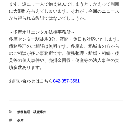
ます。逆に，一人で抱え込んでしまうと，かえって周囲
に大混乱を与えてしまいます。それが，今回のニュース
から得られる教訓ではないでしょうか。
～多摩オリエンタル法律事務所～
多摩センター駅徒歩3分。夜間・休日も対応いたします。
債務整理のご相談は無料です。多摩市、稲城市の方から
のご相談が多い事務所です。債務整理・離婚・相続・後
見等の個人事件や、売掛金回収・倒産等の法人事件の実
績多数あります。
お問い合わせはこちら
042-357-3561
カ
債務整理・破産事件
テ
タ
倒産
ゴ
グ
リ