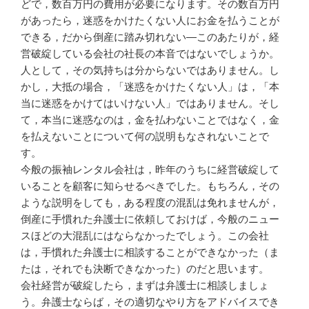
どで，数百万円の費用が必要になります。その数百万円
があったら，迷惑をかけたくない人にお金を払うことが
できる，だから倒産に踏み切れない―このあたりが，経
営破綻している会社の社長の本音ではないでしょうか。
人として，その気持ちは分からないではありません。し
かし，大抵の場合，「迷惑をかけたくない人」は，「本
当に迷惑をかけてはいけない人」ではありません。そし
て，本当に迷惑なのは，金を払わないことではなく，金
を払えないことについて何の説明もなされないことで
す。
今般の振袖レンタル会社は，昨年のうちに経営破綻して
いることを顧客に知らせるべきでした。もちろん，その
ような説明をしても，ある程度の混乱は免れませんが，
倒産に手慣れた弁護士に依頼しておけば，今般のニュー
スほどの大混乱にはならなかったでしょう。この会社
は，手慣れた弁護士に相談することができなかった（ま
たは，それでも決断できなかった）のだと思います。
会社経営が破綻したら，まずは弁護士に相談しましょ
う。弁護士ならば，その適切なやり方をアドバイスでき