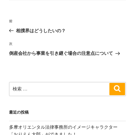
ー
投
過
前
稿
去
相撲界はどうしたいの？
ナ
の
ビ
投
次
次
稿
ゲ
の
倒産会社から事業を引き継ぐ場合の注意点について
投
ー
稿
シ
ョ
ン
検
検
索
索:
最近の投稿
多摩オリエンタル法律事務所のイメージキャラクター
「おりえん太郎」ができました！