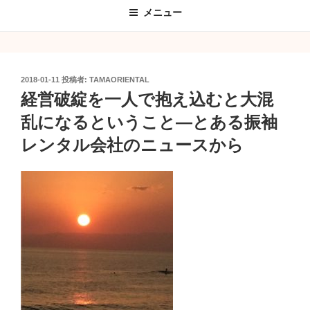
メニュー
投
2018-01-11
投稿者:
TAMAORIENTAL
稿
経営破綻を一人で抱え込むと大混
日:
乱になるということ―とある振袖
レンタル会社のニュースから