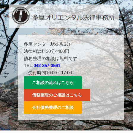
コ
ン
テ
ン
ツ
多摩センター駅徒歩３分。042-357-3561。
へ
多摩センター駅徒歩3分
ス
法律相談料30分4400円
キ
債務整理の相談は無料です
ッ
TEL:
042-357-3561
プ
（受付時間10:00～17:00）
ご相談の流れはこちら
債務整理のご相談はこちら
会社債務整理のご相談