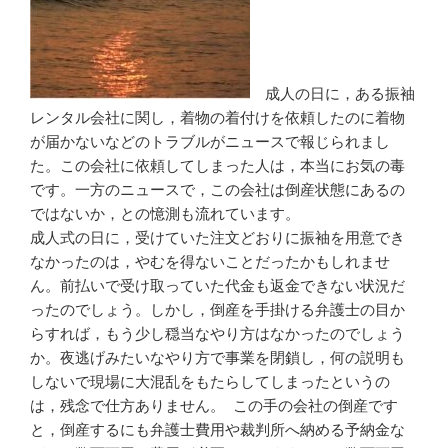
成人の日に，ある振袖
レンタル会社に関し，着物の着付けを依頼したのに着物
が届かないなどのトラブルがニュースで報じられまし
た。この会社に依頼してしまった人は，本当にお気の毒
です。一方のニュースで，この会社は倒産状態にあるの
ではないか，との憶測も流れています。
成人式の日に，受けていた注文どおりに振袖を用意でき
なかったのは，やむを得ないことだったかもしれませ
ん。前払いで受け取っていた代金も返金できない状況だ
ったのでしょう。しかし，倒産を手掛ける弁護士の目か
らすれば，もう少し穏当なやり方はなかったのでしょう
か。夜逃げみたいなやり方で事業を閉鎖し，何の説明も
しないで現場に大混乱をもたらしてしまったというの
は，残念で仕方ありません。
この手の会社の倒産です
と，倒産するにも弁護士費用や裁判所へ納める予納金な