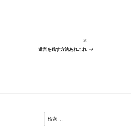
次
次
の
遺言を残す方法あれこれ
投
稿
検
索: