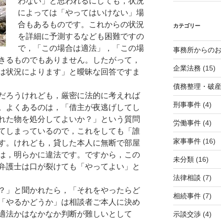
わない」と思われるにしても，状況
によっては「やってはいけない」場
合もあるものです。これからの状況
カテゴリー
を詳細に予測するなども困難ですの
で，「この場合は適法」，「この場
事務所からの
きるものでもありません。したがって，
企業法務
(15)
は状況によります」と曖昧な回答ですま
債務整理・破
だろうけれども，厳密に法的に考えれば
刑事事件
(4)
。よくあるのは，「借主が夜逃げしてし
れた物を処分してよいか？」という質問
労働事件
(4)
てしまっているので，これをしても「誰
家事事件
(16)
す。けれども，貸した本人に無断で部屋
は，明らかに違法です。ですから，この
未分類
(16)
弁護士は口が裂けても「やってよい」と
法律相談
(7)
？」と聞かれたら，「それをやったらど
相続事件
(7)
「やるかどうか」は相談者ご本人に決め
適法かはなかなか判断が難しいとして
示談交渉
(4)