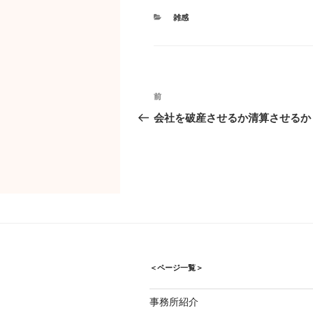
カ
雑感
テ
ゴ
リ
ー
投
過
前
稿
去
会社を破産させるか清算させるか
ナ
の
ビ
投
ゲ
稿
ー
シ
ョ
ン
＜ページ一覧＞
事務所紹介