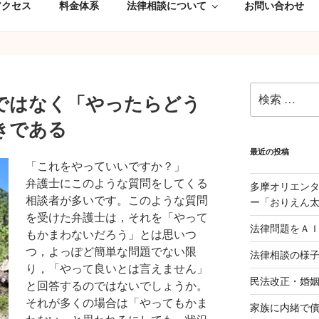
アクセス
料金体系
法律相談について
お問い合わせ
検
ではなく「やったらどう
索:
きである
最近の投稿
「これをやっていいですか？」
弁護士にこのような質問をしてくる
多摩オリエン
相談者が多いです。このような質問
ー「おりえん
を受けた弁護士は，それを「やって
法律問題をＡ
もかまわないだろう」とは思いつ
つ，よっぽど簡単な問題でない限
法律相談の様
り，「やって良いとは言えません」
民法改正・婚
と回答するのではないでしょうか。
それが多くの場合は「やってもかま
家族に内緒で