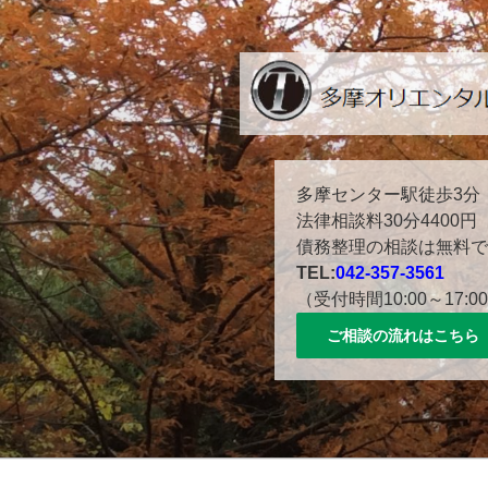
コ
ン
テ
ン
ツ
へ
ス
多摩センター駅徒歩３分。
多摩センター駅徒歩3分
キ
法律相談料30分4400円
ッ
債務整理の相談は無料で
プ
TEL:
042-357-3561
（受付時間10:00～17:0
ご相談の流れはこちら