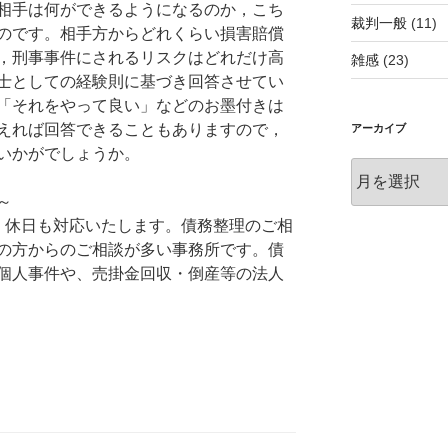
相手は何ができるようになるのか，こち
裁判一般
(11)
のです。相手方からどれくらい損害賠償
，刑事事件にされるリスクはどれだけ高
雑感
(23)
士としての経験則に基づき回答させてい
「それをやって良い」などのお墨付きは
えれば回答できることもありますので，
アーカイブ
いかがでしょうか。
ア
ー
～
カ
・休日も対応いたします。債務整理のご相
イ
の方からのご相談が多い事務所です。債
ブ
個人事件や、売掛金回収・倒産等の法人