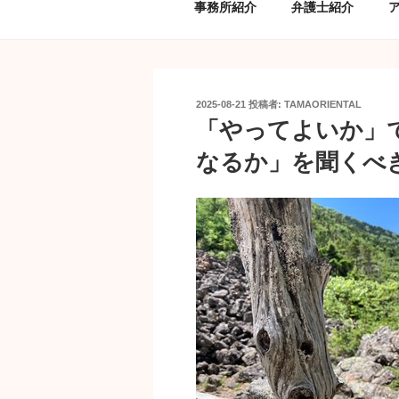
事務所紹介
弁護士紹介
投
2025-08-21
投稿者:
TAMAORIENTAL
稿
「やってよいか」
日:
なるか」を聞くべ