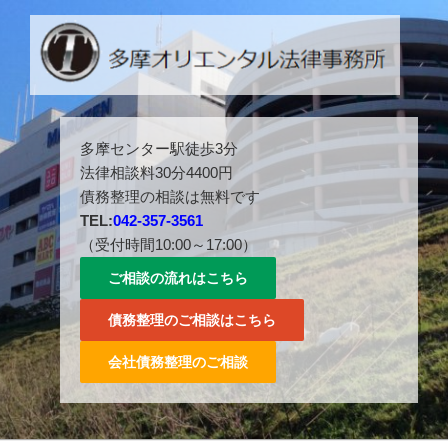
コ
ン
テ
ン
ツ
多摩センター駅徒歩３分。042-357-3561。
へ
多摩センター駅徒歩3分
ス
法律相談料30分4400円
キ
債務整理の相談は無料です
ッ
TEL:
042-357-3561
プ
（受付時間10:00～17:00）
ご相談の流れはこちら
債務整理のご相談はこちら
会社債務整理のご相談