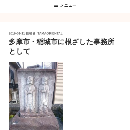
メニュー
投
2019-01-11
投稿者:
TAMAORIENTAL
稿
多摩市・稲城市に根ざした事務所
日:
として