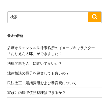
シ
ョ
ン
検
検
索
索:
最近の投稿
多摩オリエンタル法律事務所のイメージキャラクター
「おりえん太郎」ができました！
法律問題をＡＩに聞いて良いか？
法律相談の様子を録音しても良いの？
民法改正・婚姻費用および養育費について
家族に内緒で債務整理はできるか？