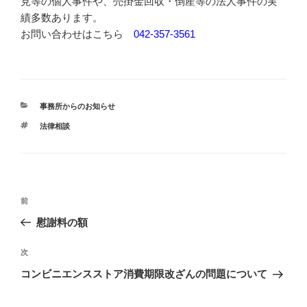
見等の個人事件や、売掛金回収・倒産等の法人事件の実
績多数あります。
お問い合わせはこちら
042-357-3561
カ
事務所からのお知らせ
テ
タ
法律相談
ゴ
グ
リ
ー
投
過
前
稿
去
慰謝料の額
ナ
の
ビ
投
次
次
稿
ゲ
の
コンビニエンスストア消費期限改ざんの問題について
投
ー
稿