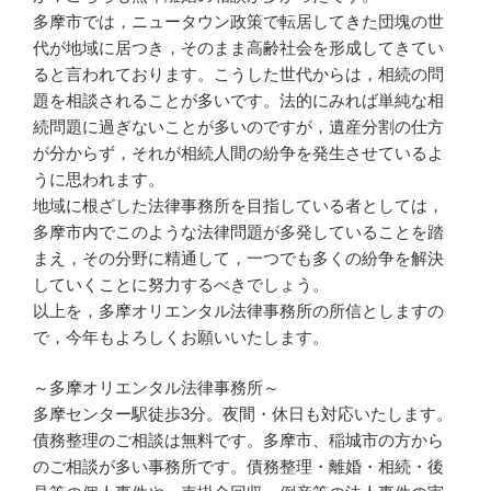
多摩市では，ニュータウン政策で転居してきた団塊の世
代が地域に居つき，そのまま高齢社会を形成してきてい
ると言われております。こうした世代からは，相続の問
題を相談されることが多いです。法的にみれば単純な相
続問題に過ぎないことが多いのですが，遺産分割の仕方
が分からず，それが相続人間の紛争を発生させているよ
うに思われます。
地域に根ざした法律事務所を目指している者としては，
多摩市内でこのような法律問題が多発していることを踏
まえ，その分野に精通して，一つでも多くの紛争を解決
していくことに努力するべきでしょう。
以上を，多摩オリエンタル法律事務所の所信としますの
で，今年もよろしくお願いいたします。
～多摩オリエンタル法律事務所～
多摩センター駅徒歩3分。夜間・休日も対応いたします。
債務整理のご相談は無料です。多摩市、稲城市の方から
のご相談が多い事務所です。債務整理・離婚・相続・後