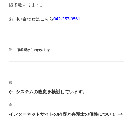
績多数あります。
お問い合わせはこちら
042-357-3561
カ
事務所からのお知らせ
テ
ゴ
リ
ー
投
過
前
稿
去
システムの改変を検討しています。
ナ
の
ビ
投
次
次
稿
ゲ
の
インターネットサイトの内容と弁護士の個性について
投
ー
稿
シ