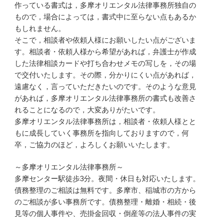
作っている書式は，多摩オリエンタル法律事務所独自の
もので，場合によっては，書式中に至らない点もあるか
もしれません。
そこで，相談者や依頼人様にお願いしたい点がございま
す。相談者・依頼人様から希望があれば，弁護士が作成
した法律相談カードや打ち合わせメモの写しを，その場
で交付いたします。その際，分かりにくい点があれば，
遠慮なく，言っていただきたいのです。そのような意見
があれば，多摩オリエンタル法律事務所の書式も改善さ
れることになるので，大変ありがたいです。
多摩オリエンタル法律事務所は，相談者・依頼人様とと
もに成長していく事務所を指向しておりますので，何
卒，ご協力のほど，よろしくお願いいたします。
～多摩オリエンタル法律事務所～
多摩センター駅徒歩3分。夜間・休日も対応いたします。
債務整理のご相談は無料です。多摩市、稲城市の方から
のご相談が多い事務所です。債務整理・離婚・相続・後
見等の個人事件や、売掛金回収・倒産等の法人事件の実