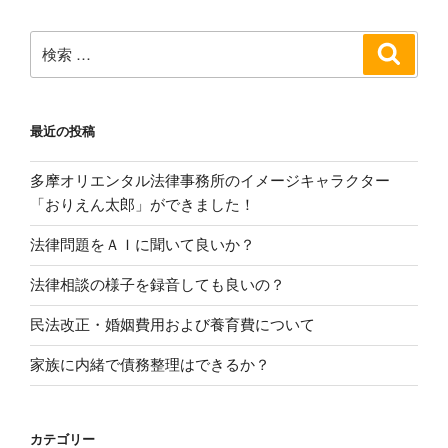
ョ
ン
検
検
索
索:
最近の投稿
多摩オリエンタル法律事務所のイメージキャラクター
「おりえん太郎」ができました！
法律問題をＡＩに聞いて良いか？
法律相談の様子を録音しても良いの？
民法改正・婚姻費用および養育費について
家族に内緒で債務整理はできるか？
カテゴリー