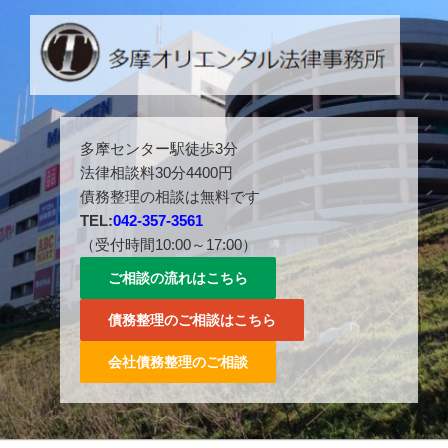
コ
ン
テ
ン
ツ
多摩センター駅徒歩３分。042-357-3561。
へ
多摩センター駅徒歩3分
ス
法律相談料30分4400円
キ
債務整理の相談は無料です
ッ
TEL:
042-357-3561
プ
（受付時間10:00～17:00）
ご相談の流れはこちら
債務整理のご相談はこちら
会社債務整理のご相談