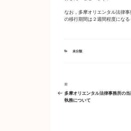
なお，多摩オリエンタル法律事
の移行期間は２週間程度になる
カ
未分類
テ
ゴ
リ
ー
投
過
前
稿
去
多摩オリエンタル法律事務所の当
ナ
の
執務について
ビ
投
ゲ
稿
ー
シ