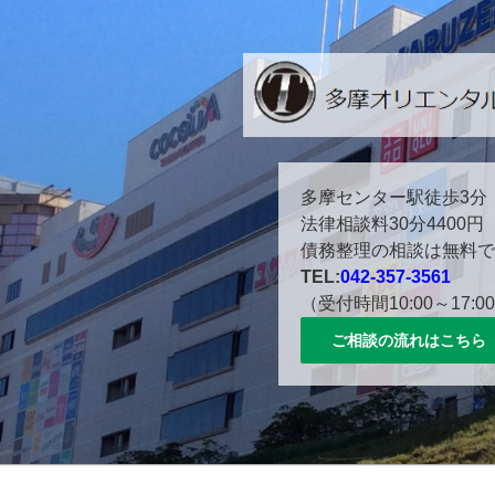
コ
ン
テ
ン
ツ
へ
ス
多摩センター駅徒歩３分。
多摩センター駅徒歩3分
キ
法律相談料30分4400円
ッ
債務整理の相談は無料で
プ
TEL:
042-357-3561
（受付時間10:00～17:0
ご相談の流れはこちら