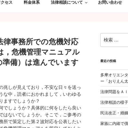
アクセス
料金体系
法律相談について
お問い合わせ
検
法律事務所での危機対応
索:
は，危機管理マニュアル
の準備）は進んでいます
最近の投稿
多摩オリエン
ー「おりえん
の兆しが見えており，不安な日々を送っ
法律問題をＡ
うな中，読者におかれまして，いわゆる
りますでしょうか？
法律相談の様
何でしょうか？具体的に何をしたら良い
民法改正・婚
ではないでしょうか。そこで，ご参考の
務所で策定した第２波対応を公表したい
家族に内緒で