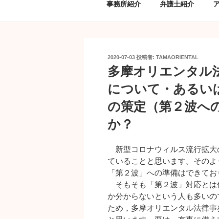
事務所紹介
弁護士紹介
投
2020-07-03
投稿者:
TAMAORIENTAL
稿
多摩オリエンタル
日:
について・あるい
の策定（第２波へ
か？
新型コロナウィルス流行拡大
ていることと思います。そのよ
「第２波」への準備はできてお
そもそも「第２波」対応とは
か分からないという人も多いの
ため，多摩オリエンタル法律事