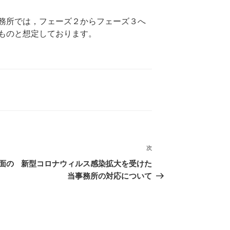
務所では，フェーズ２からフェーズ３へ
ものと想定しております。
次
次
の
面の
新型コロナウィルス感染拡大を受けた
投
当事務所の対応について
稿