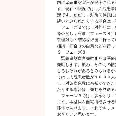
内に緊急事態宣言が発令される
す。現在の状況では，入院患者
定です。ただし，対策病床数に
緩いとみられたりする場合は，
フェーズ２では，対外的に，
を公開し，有事（フェーズ３）
管理対応の確認を綿密に行って
相談・打合せの自粛などを行っ
３ フェーズ３
緊急事態宣言発動または医療
発動します。概ね，その時の情
じるおそれがあるとみられるか
では，入院患者数が１０００人
し，対策病床数に余裕ができた
たりする場合は，発動を見送る
フェーズ３では，多摩オリエ
ます。事務員を自宅待機させる
能性があります。それでも，メ
おきたいと思います。