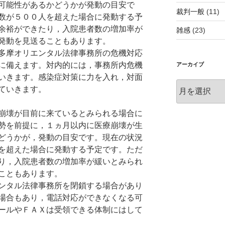
可能性があるかどうかが発動の目安で
裁判一般
(11)
数が５００人を超えた場合に発動する予
余裕ができたり，入院患者数の増加率が
雑感
(23)
発動を見送ることもあります。
多摩オリエンタル法律事務所の危機対応
に備えます。対内的には，事務所内危機
アーカイブ
いきます。感染症対策に力を入れ，対面
ア
ていきます。
ー
カ
崩壊が目前に来ているとみられる場合に
イ
勢を前提に，１ヵ月以内に医療崩壊が生
ブ
どうかが，発動の目安です。現在の状況
を超えた場合に発動する予定です。ただ
り，入院患者数の増加率が緩いとみられ
こともあります。
ンタル法律事務所を閉鎖する場合があり
場合もあり，電話対応ができなくなる可
ールやＦＡＸは受領できる体制にはして