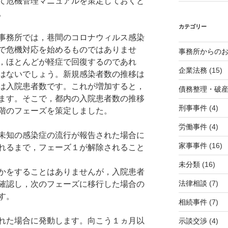
て危機管理マニュアルを策定しておくと
。
カテゴリー
事務所では，巷間のコロナウィルス感染
で危機対応を始めるものではありませ
事務所からの
，ほとんどが軽症で回復するのであれ
企業法務
(15)
はないでしょう。新規感染者数の推移は
は入院患者数です。これが増加すると，
債務整理・破
ます。そこで，都内の入院患者数の推移
刑事事件
(4)
階のフェーズを策定しました。
労働事件
(4)
未知の感染症の流行が報告された場合に
家事事件
(16)
れるまで，フェーズ１が解除されること
未分類
(16)
かをすることはありませんが，入院患者
法律相談
(7)
確認し，次のフェーズに移行した場合の
す。
相続事件
(7)
れた場合に発動します。向こう１ヵ月以
示談交渉
(4)