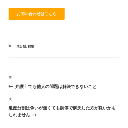
カ
未分類
,
雑感
テ
ゴ
リ
ー
投
過
前
稿
去
弁護士でも他人の問題は解決できないこと
ナ
の
ビ
投
次
次
稿
ゲ
の
遺産分割は争いが無くても調停で解決した方が良いかも
投
ー
しれません
稿
シ