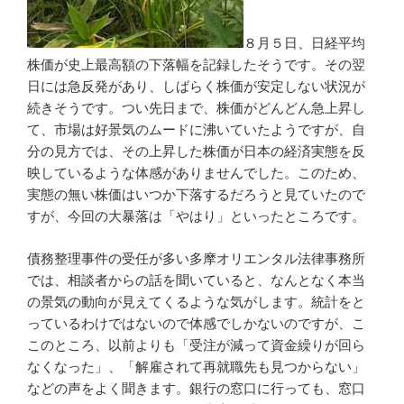
８月５日、日経平均
株価が史上最高額の下落幅を記録したそうです。その翌
日には急反発があり、しばらく株価が安定しない状況が
続きそうです。つい先日まで、株価がどんどん急上昇し
て、市場は好景気のムードに沸いていたようですが、自
分の見方では、その上昇した株価が日本の経済実態を反
映しているような体感がありませんでした。このため、
実態の無い株価はいつか下落するだろうと見ていたので
すが、今回の大暴落は「やはり」といったところです。
債務整理事件の受任が多い多摩オリエンタル法律事務所
では、相談者からの話を聞いていると、なんとなく本当
の景気の動向が見えてくるような気がします。統計をと
っているわけではないので体感でしかないのですが、こ
このところ、以前よりも「受注が減って資金繰りが回ら
なくなった」、「解雇されて再就職先も見つからない」
などの声をよく聞きます。銀行の窓口に行っても、窓口