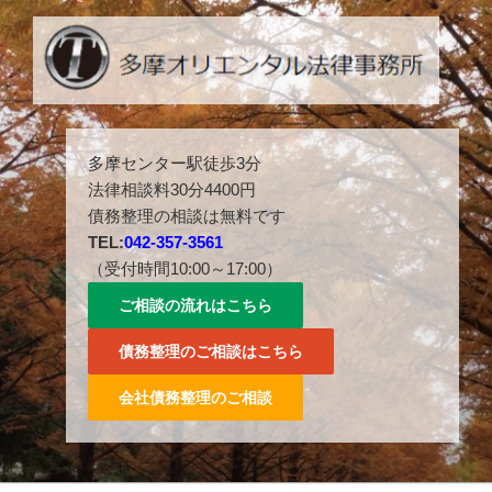
コ
ン
テ
ン
ツ
多摩センター駅徒歩３分。042-357-3561。
へ
多摩センター駅徒歩3分
ス
法律相談料30分4400円
キ
債務整理の相談は無料です
ッ
TEL:
042-357-3561
プ
（受付時間10:00～17:00）
ご相談の流れはこちら
債務整理のご相談はこちら
会社債務整理のご相談