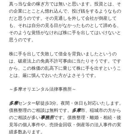
真っ当な金の稼ぎ方では無いと思います。投資とは、そ
の企業にとことん惚れ込んで、投げ銭をするようなもの
だと思うのです。その見通しを外して会社が倒産して
も、それは自分の見る目がなかったものとして諦める、
そのような覚悟がなければ株に手を出してはいけないと
思うのです。
株に手を出して失敗して借金を背負いましたというの
は、破産法上の免責不許可事由に当たりそうです。です
から、この株価の乱高下に乗じて株に手を出すというこ
とは、厳に慎んでおいた方がよさそうです。
～多摩オリエンタル法律事務所～
多摩
センター駅徒歩3分。夜間・休日も対応いたします。
債務整理のご相談は無料です。
多摩
市、稲城市の方から
のご相談が多い
事務所
です。債務整理・離婚・相続・後
見等の個人事件や、売掛金回収・倒産等の法人事件の実
績多数あります。