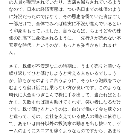
の人員が整理されていたり、支店も減らされているよう
なので、日本の経済実態は、つい先日までの株価のよう
に好況だったのではなく、その恩恵を得ていた者はごく
一部だけで、全体でみれば確実に不況が進んでいるとい
う印象をもっていました。言うならば、ちょうど今の株
価の乱高下に象徴されるように、「先行きが読めない不
安定な時代」というのが、もっとも妥当かもしれませ
ん。
さて、株価が不安定なこの時期に、うまく売りと買いを
繰り返してひと儲けしようと考える人もいるでしょう
が、誰もがそのように言うように、そういう泡銭をつか
むような儲け話には乗らない方が良いです。このような
時代に大金をつぎこんで株に手を出して、当たればとも
かく、失敗すれば誰も助けてくれず、笑い者になるだけ
です。株で儲けるというのは、自分で働いて金を稼ぐの
と違って、その、会社を支えている他人の働きに依存し
て、あるいは自分以外の投資家の動きを出し抜いて、ゲ
ームのようにスコアを稼ぐようなものですから、あまり