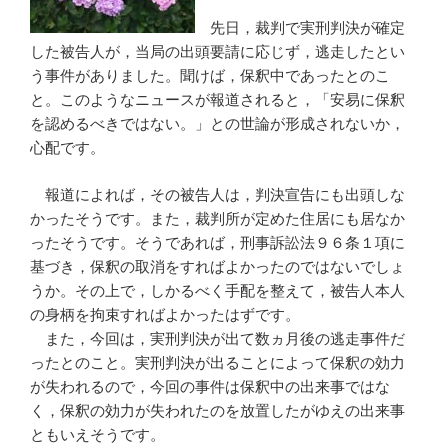
先日，裁判で実刑判決が確定
した被告人が，当局の出頭要請に応じず，逃走したとい
う事件がありました。聞けば，保釈中であったとのこ
と。このようなニュースが報道されると，「安易に保釈
を認めるべきではない。」との世論が形成されないか，
心配です。
報道によれば，その被告人は，判決宣告にも出頭しな
かったそうです。また，裁判所が定めた住居にも居なか
ったそうです。そうであれば，刑事訴訟法９６条１項に
基づき，保釈の取消をすればよかったのではないでしょ
うか。その上で，しかるべく手配を整えて，被告人本人
の身柄を拘束すればよかったはずです。
また，今回は，実刑判決が出て数ヵ月後の逃走事件だ
ったとのこと。実刑判決が出ることによって保釈の効力
が失われるので，今回の事件は保釈中の出来事ではな
く，保釈の効力が失われたのを放置したがゆえの出来事
ともいえそうです。