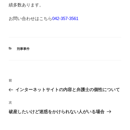
績多数あります。
お問い合わせはこちら
042-357-3561
カ
刑事事件
テ
ゴ
リ
ー
投
過
前
稿
去
インターネットサイトの内容と弁護士の個性について
ナ
の
ビ
投
次
次
稿
ゲ
の
破産したいけど迷惑をかけられない人がいる場合
投
ー
稿
シ