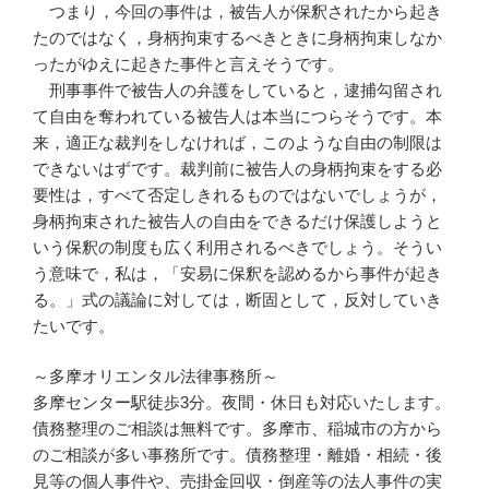
つまり，今回の事件は，被告人が保釈されたから起き
たのではなく，身柄拘束するべきときに身柄拘束しなか
ったがゆえに起きた事件と言えそうです。
刑事事件で被告人の弁護をしていると，逮捕勾留され
て自由を奪われている被告人は本当につらそうです。本
来，適正な裁判をしなければ，このような自由の制限は
できないはずです。裁判前に被告人の身柄拘束をする必
要性は，すべて否定しきれるものではないでしょうが，
身柄拘束された被告人の自由をできるだけ保護しようと
いう保釈の制度も広く利用されるべきでしょう。そうい
う意味で，私は，「安易に保釈を認めるから事件が起き
る。」式の議論に対しては，断固として，反対していき
たいです。
～多摩オリエンタル法律事務所～
多摩センター駅徒歩3分。夜間・休日も対応いたします。
債務整理のご相談は無料です。多摩市、稲城市の方から
のご相談が多い事務所です。債務整理・離婚・相続・後
見等の個人事件や、売掛金回収・倒産等の法人事件の実