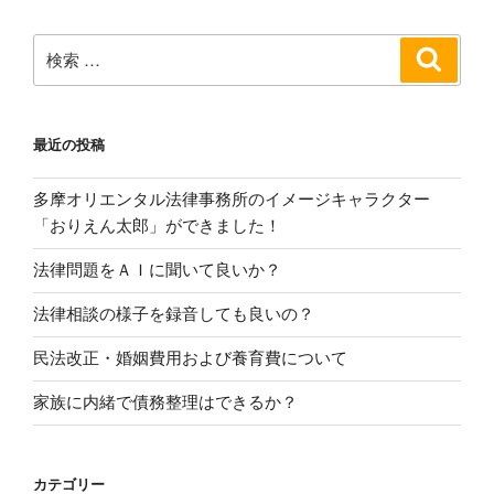
ョ
ン
検
検
索
索:
最近の投稿
多摩オリエンタル法律事務所のイメージキャラクター
「おりえん太郎」ができました！
法律問題をＡＩに聞いて良いか？
法律相談の様子を録音しても良いの？
民法改正・婚姻費用および養育費について
家族に内緒で債務整理はできるか？
カテゴリー