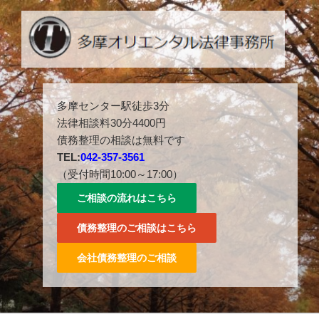
コ
ン
テ
ン
ツ
多摩センター駅徒歩３分。042-357-3561。
へ
多摩センター駅徒歩3分
ス
法律相談料30分4400円
キ
債務整理の相談は無料です
ッ
TEL:
042-357-3561
プ
（受付時間10:00～17:00）
ご相談の流れはこちら
債務整理のご相談はこちら
会社債務整理のご相談