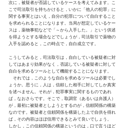
次に，被疑者が否認しているケースを考えてみます。こ
こで司法取引を持ちかけると，いかに「他人の犯罪」に
関する事実とはいえ，自分の犯罪について自白すること
を求められることになります。当局が想定しているケー
スは，薬物事犯などで「～から入手した。」という供述
を得ようとする場合などでしょうが，司法取引で薬物の
入手を認めると，この時点で，自白成立です。
こうしてみると，司法取引は，自白している被疑者に対
してはあまり効果がなく，否認している被疑者に対して
自白を求めるツールとして機能することになります。
それでは，このような自白を求めるツールは必要でし
ょうか。思うに，人は，信頼した相手に対してしか真実
を述べません。それが，犯罪事実に関するものであれ
ば，なおさらです。そこで，取調官（あるいは弁護人）
が，最初に被疑者としようとするのが，信頼関係の構築
なのです。被疑者と信頼関係を構築した上で自供を得れ
ば，その内容はほぼ信用できるとみて良いでしょう。
しかし，この信頼関係の構築というのは，口で言うほど