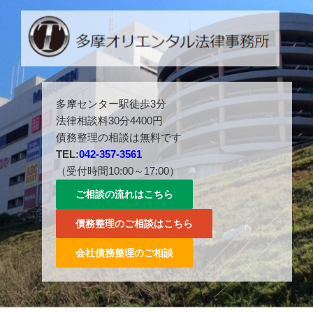
コ
ン
テ
ン
ツ
多摩センター駅徒歩３分。042-357-3561。
へ
多摩センター駅徒歩3分
ス
法律相談料30分4400円
キ
債務整理の相談は無料です
ッ
TEL:
042-357-3561
プ
（受付時間10:00～17:00）
ご相談の流れはこちら
債務整理のご相談はこちら
会社債務整理のご相談