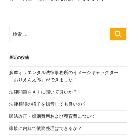
投
ー
稿
シ
ョ
ン
検
検
索
索:
最近の投稿
多摩オリエンタル法律事務所のイメージキャラクター
「おりえん太郎」ができました！
法律問題をＡＩに聞いて良いか？
法律相談の様子を録音しても良いの？
民法改正・婚姻費用および養育費について
家族に内緒で債務整理はできるか？