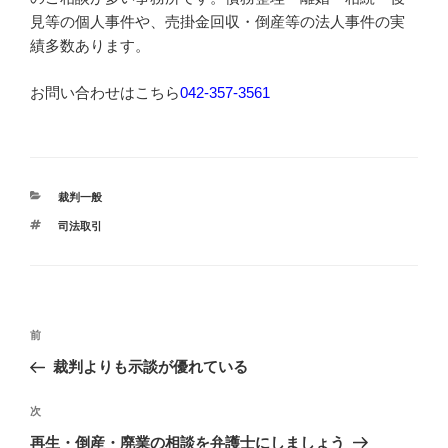
見等の個人事件や、売掛金回収・倒産等の法人事件の実
績多数あります。
お問い合わせはこちら
042-357-3561
カ
裁判一般
テ
タ
司法取引
ゴ
グ
リ
ー
投
過
前
稿
去
裁判よりも示談が優れている
ナ
の
ビ
投
次
次
稿
ゲ
の
再生・倒産・廃業の相談を弁護士にしましょう