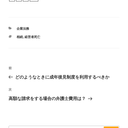
カ
企業法務
テ
タ
相続
,
経営者死亡
ゴ
グ
リ
ー
投
過
前
稿
去
どのようなときに成年後見制度を利用するべきか
ナ
の
ビ
投
次
次
稿
ゲ
の
高額な請求をする場合の弁護士費用は？
投
ー
稿
シ
ョ