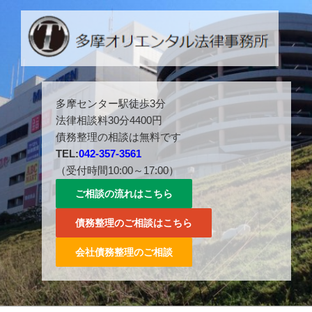
コ
ン
テ
ン
ツ
多摩センター駅徒歩３分。042-357-3561。
へ
多摩センター駅徒歩3分
ス
法律相談料30分4400円
キ
債務整理の相談は無料です
ッ
TEL:
042-357-3561
プ
（受付時間10:00～17:00）
ご相談の流れはこちら
債務整理のご相談はこちら
会社債務整理のご相談