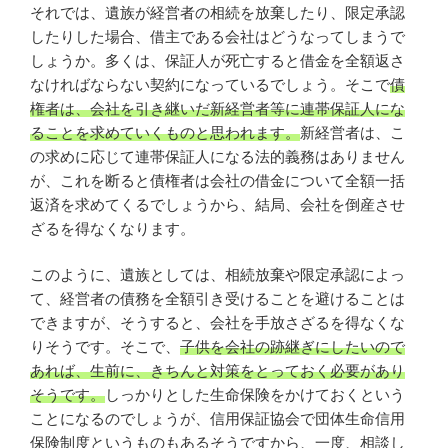
それでは、遺族が経営者の相続を放棄したり、限定承認
したりした場合、借主である会社はどうなってしまうで
しょうか。多くは、保証人が死亡すると借金を全額返さ
なければならない契約になっているでしょう。そこで
債
権者は、会社を引き継いだ新経営者等に連帯保証人にな
ることを求めていくものと思われます。
新経営者は、こ
の求めに応じて連帯保証人になる法的義務はありません
が、これを断ると債権者は会社の借金について全額一括
返済を求めてくるでしょうから、結局、会社を倒産させ
ざるを得なくなります。
このように、遺族としては、相続放棄や限定承認によっ
て、経営者の債務を全額引き受けることを避けることは
できますが、そうすると、会社を手放さざるを得なくな
りそうです。そこで、
子供を会社の跡継ぎにしたいので
あれば、生前に、きちんと対策をとっておく必要があり
そうです。
しっかりとした生命保険をかけておくという
ことになるのでしょうが、信用保証協会で団体生命信用
保険制度というものもあるそうですから、一度、相談し