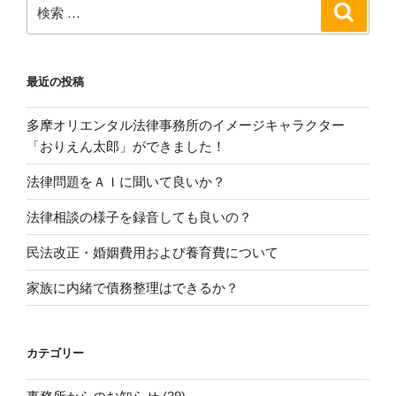
ン
検
検
索
索:
最近の投稿
多摩オリエンタル法律事務所のイメージキャラクター
「おりえん太郎」ができました！
法律問題をＡＩに聞いて良いか？
法律相談の様子を録音しても良いの？
民法改正・婚姻費用および養育費について
家族に内緒で債務整理はできるか？
カテゴリー