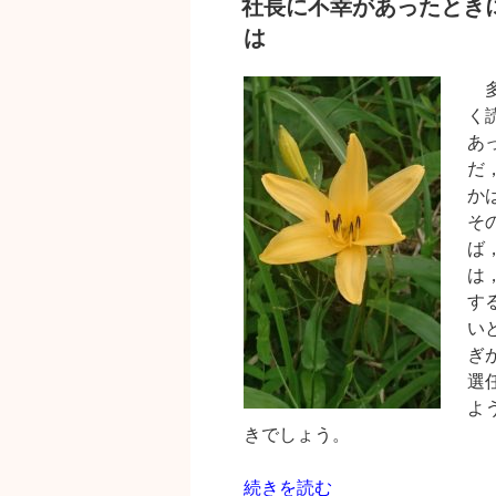
社長に不幸があったとき
件・
日:
は
同
時
廃
多
止
く
事
あ
件
だ
の
か
振
そ
り
ば
分
は
け
す
の
い
提
ぎ
言”
選
の
よ
きでしょう。
“社
続きを読む