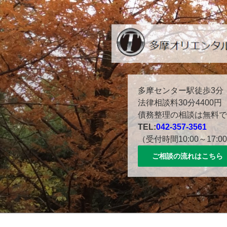
コ
ン
テ
ン
ツ
へ
ス
多摩センター駅徒歩３分。
多摩センター駅徒歩3分
キ
法律相談料30分4400円
ッ
債務整理の相談は無料で
プ
TEL:
042-357-3561
（受付時間10:00～17:0
ご相談の流れはこちら