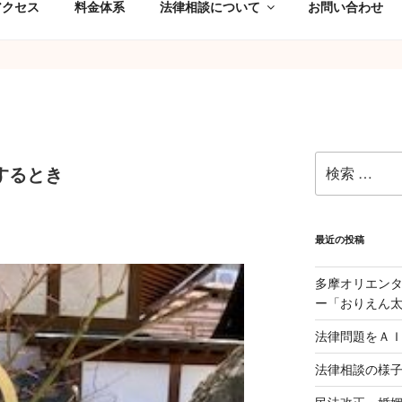
アクセス
料金体系
法律相談について
お問い合わせ
検
するとき
索:
最近の投稿
多摩オリエン
ー「おりえん
法律問題をＡ
法律相談の様