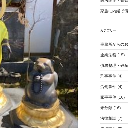
民法改正・婚
家族に内緒で
カテゴリー
事務所からの
企業法務
(15)
債務整理・破
刑事事件
(4)
労働事件
(4)
家事事件
(16)
未分類
(16)
法律相談
(7)