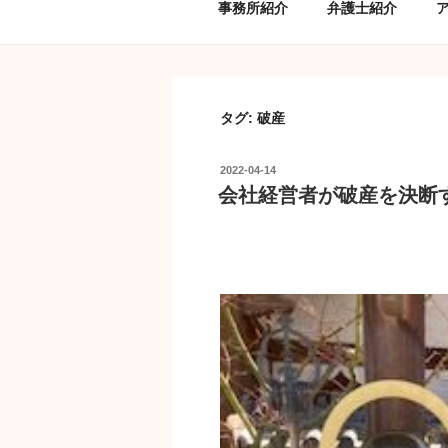
事務所紹介
弁護士紹介
タグ:
破産
投
2022-04-14
稿
会社経営者が破産を決断
日: