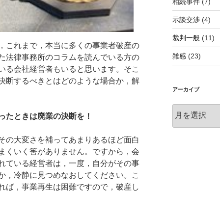
相続事件
(7)
示談交渉
(4)
裁判一般
(11)
，これまで，本当に多くの事業者破産の
雑感
(23)
た法律事務所のコラムを読んでいる方の
いる会社経営者もいると思います。そこ
決断するべきとはどのような場合か，解
アーカイブ
ア
ったときは廃業の決断を！
ー
カ
その大変さを補ってあまりあるほど面白
イ
まくいく筈がありません。ですから，会
ブ
れている経営者は，一度，自分がその事
か，冷静に見つめなおしてください。こ
れば，事業再生は困難ですので，破産し