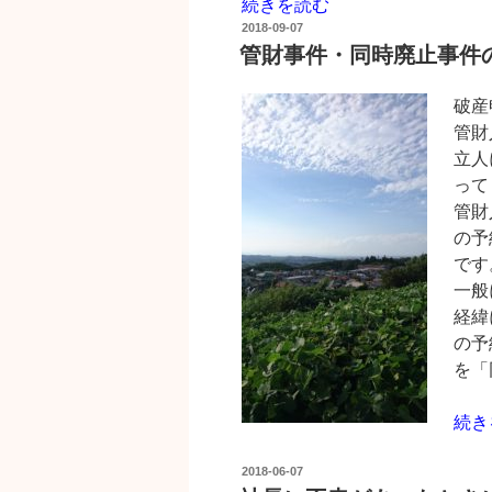
“会
続きを読む
投
社
2018-09-07
稿
管財事件・同時廃止事件
経
日:
営
破産
者
管財
が
立人
破
って
産
管財
を
の予
決
です
断
一般
す
経緯
る
の予
と
を「
き”
の
“管
続き
財
投
2018-06-07
事
稿