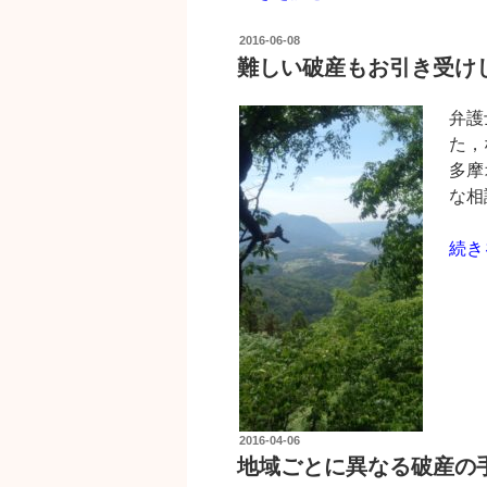
長
投
に
2016-06-08
稿
難しい破産もお引き受け
不
日:
幸
弁護
が
た，
あ
多摩
っ
な相
た
と
“難
続き
き
し
に
い
弁
破
護
産
士
も
に
お
依
引
頼
投
2016-04-06
き
稿
す
地域ごとに異なる破産の
日:
受
る