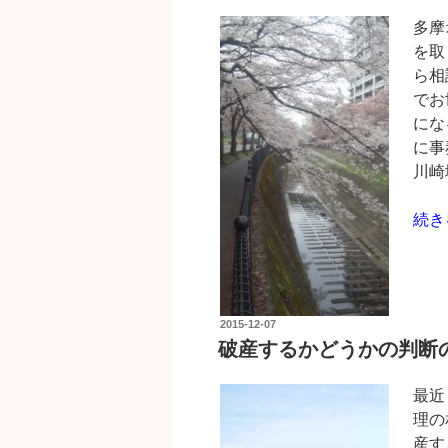
け
べ
多摩
し
き
を取
ま
ケ
ら相
す”
ー
でお
の
ス
にな
と
に事
は”
川崎
の
“地
続き
域
ご
と
に
投
2015-12-07
異
稿
破産するかどうかの判断
日:
な
る
最近
破
理の
産
産す